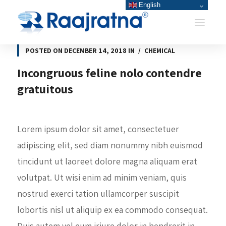
English
POSTED ON
DECEMBER 14, 2018
IN
CHEMICAL
Incongruous feline nolo contendre
gratuitous
Lorem ipsum dolor sit amet, consectetuer
adipiscing elit, sed diam nonummy nibh euismod
tincidunt ut laoreet dolore magna aliquam erat
volutpat. Ut wisi enim ad minim veniam, quis
nostrud exerci tation ullamcorper suscipit
lobortis nisl ut aliquip ex ea commodo consequat.
Duis autem vel eum iriure dolor in hendrerit in